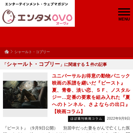
MENU
シャールト・コプリー
シャールト・コプリー
１
「
」に関連する
件の記事
ユニバーサルお得意の動物パニック
映画の系譜を継いだ『ビースト』
夏、青春、淡い恋、ＳＦ、ノスタル
ジー…定番の要素を組み入れた『夏
へのトンネル、さよならの出口』
【映画コラム】
2022年9月9日
ほぼ週刊映画コラム
『ビースト』（9月9日公開） 別居中だった妻をがんで亡くした医