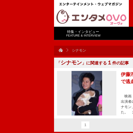
特集・インタビュー
FEATURE & INTERVIEW
シナモン
シナモン
１
「
」に関連する
件の記事
伊藤
で逃
映画『
出演者
ナモン
た。 
1