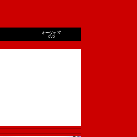
オーヴォ
OVO