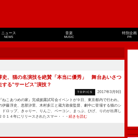
ニュース
音楽
特別企画
NEWS
MUSIC
PR
淳史、猫の名演技を絶賛「本当に優秀」 舞台あいさつ
走する“サービス”演技？
2017年3月9日
TOPICS
ねこあつめの家』完成披露試写会イベントが９日、東京都内で行われ、
の伊藤淳史、忽那汐里、木村多江と蔵方政俊監督、劇中に登場する猫のシ
、ドロップ、きゃりー、りんご、ベーコン、まっぷ、ひげ、りのが出席し
２０１４年にリリースされたスマー・・・
続きを読む