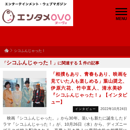
MENU
シコふんじゃった！
シコふんじゃった！
１
「
」に関連する
件の記事
「相撲もあり、青春もあり、映画を
見ていた人も楽しめる」葉山奨之、
伊原六花、竹中直人、清水美砂
『シコふんじゃった！』【インタビ
ュー】
2022年10月24日
インタビュー
映画『シコふんじゃった。』から30年。装いも新たに誕生したド
ラマ『シコふんじゃった！』が、10月26日（水）から、ディズニー