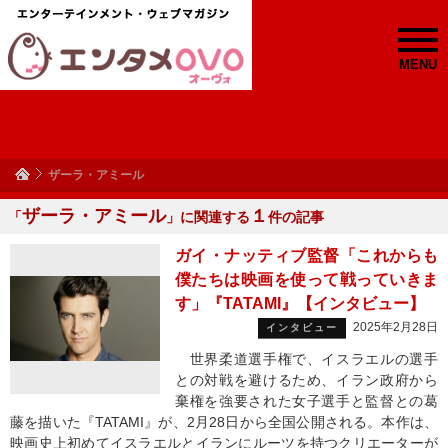
MENU
ザーラ・アミール
ザーラ・アミール
１
「
」に関連する
件の記事
ガイ・ナッティブ監督「これからも
僕たちは映画を使って戦っていきま
す」『TATAMI』【インタビュー】
2025年2月28日
インタビュー
世界柔道選手権で、イスラエルの選手
との対戦を避けるため、イラン政府から
棄権を強要された女子選手と監督との葛
藤を描いた『TATAMI』が、2月28日から全国公開される。本作は、
映画史上初めてイスラエルとイランにルーツを持つクリエーターが