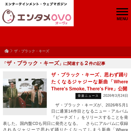
MENU
ザ・ブラック・キーズ
ザ・ブラック・キーズ
２
「
」に関連する
件の記事
ザ・ブラック・キーズ、思わず踊り
たくなるジャジーな新曲「Where
There's Smoke, There's Fire」公開
2026年3月24日
音楽ニュース
ザ・ブラック・キーズが、2026年5月1
日に通算14作目となるニュー・アルバム
『ピーチズ！』をリリースすることを発
表した。国内盤CDも同日に発売となる。 さらにアルバムに収録
されるジャジーで思わず踊りたくなってしまう新曲「Where