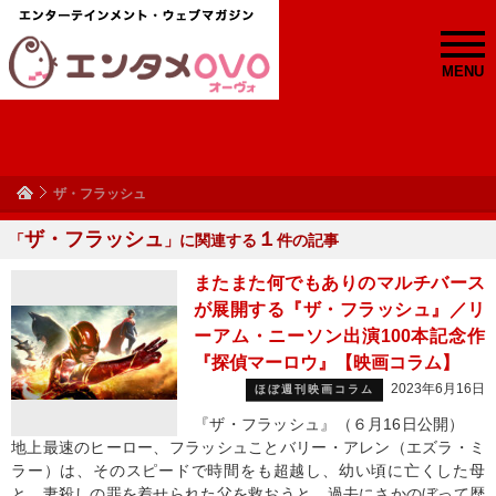
MENU
ザ・フラッシュ
ザ・フラッシュ
１
「
」に関連する
件の記事
またまた何でもありのマルチバース
が展開する『ザ・フラッシュ』／リ
ーアム・ニーソン出演100本記念作
『探偵マーロウ』【映画コラム】
2023年6月16日
ほぼ週刊映画コラム
『ザ・フラッシュ』（６月16日公開）
地上最速のヒーロー、フラッシュことバリー・アレン（エズラ・ミ
ラー）は、そのスピードで時間をも超越し、幼い頃に亡くした母
と、妻殺しの罪を着せられた父を救おうと、過去にさかのぼって歴