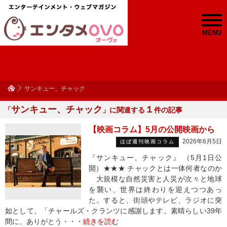
MENU
サンキュー、チャック
サンキュー、チャック
１
「
」に関連する
件の記事
【映画コラム】5月の公開映画から
2026年6月5日
ほぼ週刊映画コラム
『サンキュー、チャック』 （5月1日公
開）★★★ チャックとは一体何者なのか
大規模な自然災害と人災が次々と地球
を襲い、世界は終わりを迎えつつあっ
た。すると、街頭やテレビ、ラジオに突
如として、「チャールズ・クランツに感謝します。素晴らしい39年
間に、ありがとう・・・
続きを読む