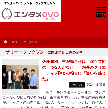
MENU
サリー・クックソン
サリー・クックソン
１
「
」に関連する
件の記事
佐藤勝利、主演舞台作は「僕も芸術
の一つなんだなと」 海外のクリエ
ーティブ陣との稽古に「違いを感じ
た」
2024年2月9日
TOPICS
舞台「モンスター・コールズ」プレス
コール及び初日前会見が9日、東京都内で行われ、主演の佐藤勝利
が、キャストの山内圭哉、演出のサリー・クックソン氏、原作のパ
トリック・ネス氏と共に登場した。 英国のベストセラー小説を原