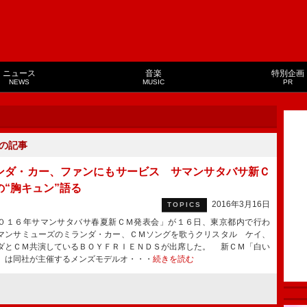
ニュース
音楽
特別企画
NEWS
MUSIC
PR
の記事
ンダ・カー、ファンにもサービス サマンサタバサ新Ｃ
の“胸キュン”語る
2016年3月16日
TOPICS
１６年サマンサタバサ春夏新ＣＭ発表会」が１６日、東京都内で行わ
マンサミューズのミランダ・カー、ＣＭソングを歌うクリスタル ケイ、
ダとＣＭ共演しているＢＯＹＦＲＩＥＮＤＳが出席した。 新ＣＭ「白い
」は同社が主催するメンズモデルオ・・・
続きを読む