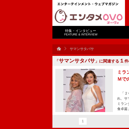
特集・インタビュー
FEATURE & INTERVIEW
サマンサタバサ
サマンサタバサ
１
「
」に関連する
件
ミラ
Ｍで
「２０
れ、サ
ミラン
食卓篇
1