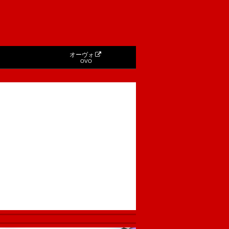
オーヴォ
OVO