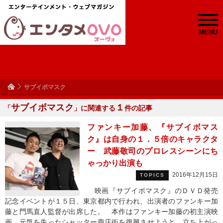
MENU
サブイボマスク
サブイボマスク
１
「
」に関連する
件の記事
ファンキー加藤、『サブイボマス
ク』は自身の１．５倍のキャラクタ
ー 武藤敬司のプロレスシーンにち
ゃっかり出演も
2016年12月15日
TOPICS
映画『サブイボマスク』のＤＶＤ発売
記念イベントが１５日、東京都内で行われ、出演者のファンキー加
藤と門馬直人監督が出席した。 本作はファンキー加藤の初主演映
画。元気を失ったシャッター商店街を復興させようと、立ち上がっ