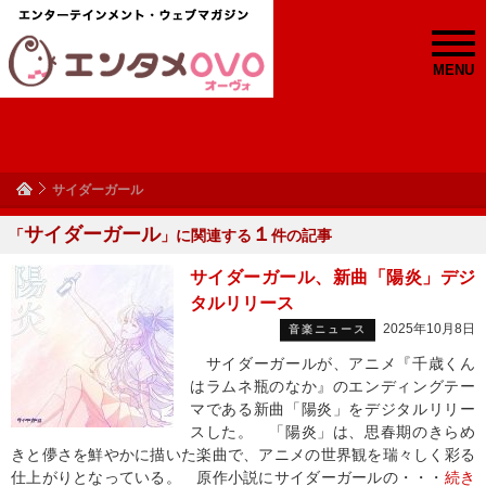
MENU
サイダーガール
サイダーガール
１
「
」に関連する
件の記事
サイダーガール、新曲「陽炎」デジ
タルリリース
2025年10月8日
音楽ニュース
サイダーガールが、アニメ『千歳くん
はラムネ瓶のなか』のエンディングテー
マである新曲「陽炎」をデジタルリリー
スした。 「陽炎」は、思春期のきらめ
きと儚さを鮮やかに描いた楽曲で、アニメの世界観を瑞々しく彩る
仕上がりとなっている。 原作小説にサイダーガールの・・・
続き