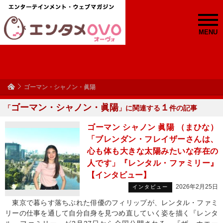
MENU
ゴーマン・シャノン・眞陽
ゴーマン・シャノン・眞陽
１
「
」に関連する
件の記事
ゴーマン シャノン 眞陽 （まひな）
「ブレンダン・フレイザーさんは、
心も体も大きな太陽みたいな存在の
人です」『レンタル・ファミリー』
【インタビュー】
2026年2月25日
インタビュー
東京で暮らす落ちぶれた俳優のフィリップが、レンタル・ファミ
リーの仕事を通して自分自身を見つめ直していく姿を描く『レンタ