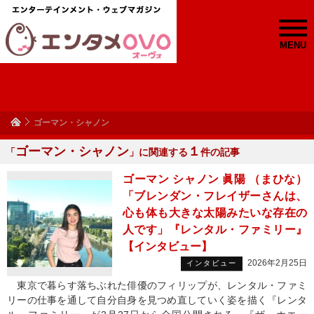
MENU
ゴーマン・シャノン
ゴーマン・シャノン
１
「
」に関連する
件の記事
ゴーマン シャノン 眞陽 （まひな）
「ブレンダン・フレイザーさんは、
心も体も大きな太陽みたいな存在の
人です」『レンタル・ファミリー』
【インタビュー】
2026年2月25日
インタビュー
東京で暮らす落ちぶれた俳優のフィリップが、レンタル・ファミ
リーの仕事を通して自分自身を見つめ直していく姿を描く『レンタ