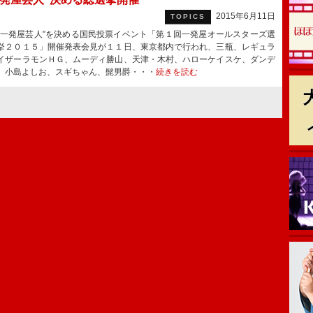
2015年6月11日
TOPICS
一発屋芸人”を決める国民投票イベント「第１回一発屋オールスターズ選
挙２０１５」開催発表会見が１１日、東京都内で行われ、三瓶、レギュラ
イザーラモンＨＧ、ムーディ勝山、天津・木村、ハローケイスケ、ダンデ
、小島よしお、スギちゃん、髭男爵・・・
続きを読む