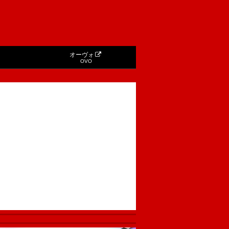
オーヴォ
OVO