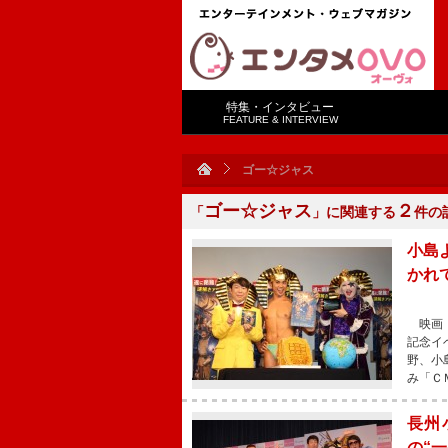
特集・インタビュー
FEATURE & INTERVIEW
ゴー☆ジャス
ゴー☆ジャス
２
「
」に関連する
件の
小島
かれ
映画『
記念イ
野、小
み「Ｃ
長州
の“