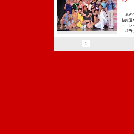
真の“
抜総選
ー、レ
ィ坂野
1