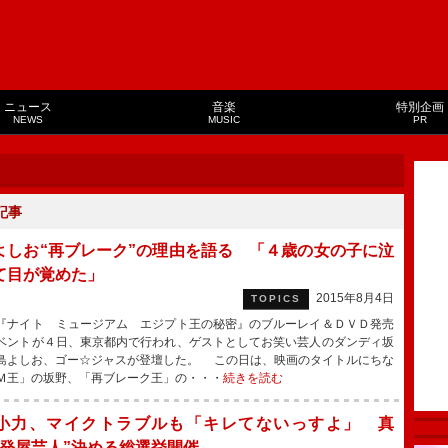
ニュース
音楽
特別企画
NEWS
MUSIC
PR
記事
よしお“再ブレーク”の理由を語る 「４歳の女の子に泣
て目が覚めた」
2015年8月4日
TOPICS
ナイト ミュージアム エジプト王の秘密』のブルーレイ＆ＤＶＤ発売
ベントが４日、東京都内で行われ、ゲストとしてお笑い芸人のダンディ坂
島よしお、ゴー☆ジャスが登壇した。 この日は、映画のタイトルにちな
Ｍ王」の坂野、「再ブレーク王」の・・・
続きを読む
小力、マイクトラブルも「キレてないっすよ」 真
一発屋芸人”決める総選挙開催