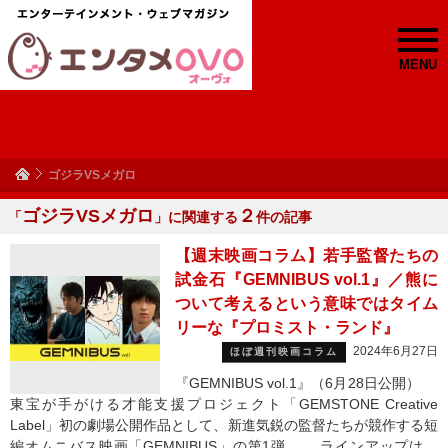
MENU
ゴジラVSメガロ
ゴジラVSメガロ
２
「
」に関連する
件の記事
【週末映画コラム】若手監督たちの
試金石『GEMNIBUS vol.1』／熊に
ついて考えるという意味ではタイム
リーな『プロミスト・ランド』
2024年6月27日
ほぼ週刊映画コラム
『GEMNIBUS vol.1』（6月28日公開）
東宝が手がける才能支援プロジェクト「GEMSTONE Creative
Label」初の劇場公開作品として、新進気鋭の監督たちが競作する短
編オムニバス映画「GEMNIBUS」の第1弾。 ラインアップは、