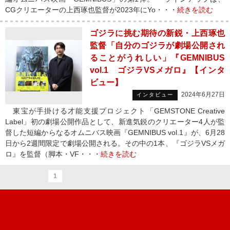
CGクリエーターの上西琢也監督が2023年にYo・・・
続きを読む
ゴジラに挑む期待の新鋭・上西琢也
監督「自分のゴジラが劇場公開され
ることがうれしい」『GEMNIBUS
vol.1 ゴジラVSメガロ』【インタ
ビュー】
2024年6月27日
インタビュー
東宝が手掛ける才能支援プロジェクト「GEMSTONE Creative
Label」初の劇場公開作品として、新進気鋭のクリエーター4人が監
督した短編からなるオムニバス映画『GEMNIBUS vol.1』が、6月28
日から2週間限定で劇場公開される。その中の1本、『ゴジラVSメガ
ロ』を監督（脚本・VF・・・
続きを読む
1