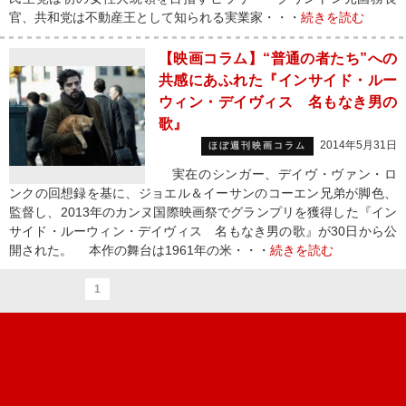
官、共和党は不動産王として知られる実業家・・・
続きを読む
【映画コラム】“普通の者たち”への
共感にあふれた『インサイド・ルー
ウィン・デイヴィス 名もなき男の
歌』
2014年5月31日
ほぼ週刊映画コラム
実在のシンガー、デイヴ・ヴァン・ロ
ンクの回想録を基に、ジョエル＆イーサンのコーエン兄弟が脚色、
監督し、2013年のカンヌ国際映画祭でグランプリを獲得した『イン
サイド・ルーウィン・デイヴィス 名もなき男の歌』が30日から公
開された。 本作の舞台は1961年の米・・・
続きを読む
1