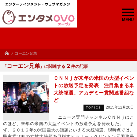
MENU
コーエン兄弟
コーエン兄弟
２
「
」に関連する
件の記事
ＣＮＮｊが来年の米国の大型イベン
トの放送予定を発表 注目集まる米
大統領選、アカデミー賞関連番組な
ど
2015年12月26日
TOPICS
ニュース専門チャンネルＣＮＮｊはこ
のほど、来年の米国の大型イベントの放送予定を発表した。 ま
ず、２０１６年の米国最大の話題といえる大統領選。現時点では、
民主党は初の女性大統領を目指すヒラリー・クリントン元国務長