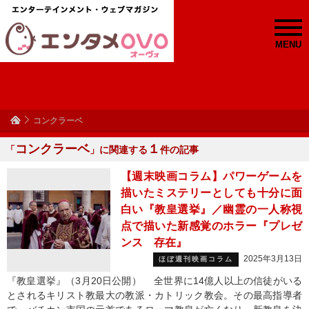
MENU
コンクラーベ
コンクラーベ
１
「
」に関連する
件の記事
【週末映画コラム】パワーゲームを
描いたミステリーとしても十分に面
白い『教皇選挙』／幽霊の一人称視
点で描いた新感覚のホラー『プレゼ
ンス 存在』
2025年3月13日
ほぼ週刊映画コラム
『教皇選挙』（3月20日公開） 全世界に14億人以上の信徒がいる
とされるキリスト教最大の教派・カトリック教会。その最高指導者