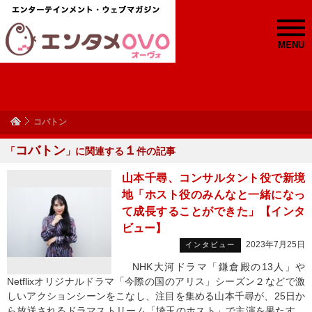
MENU
コバトン
コバトン
１
「
」に関連する
件の記事
山本千尋、コンサルタント役で新境
地「ホスト役のみんなと一緒になっ
て成長することができた」【インタ
ビュー】
2023年7月25日
インタビュー
NHK大河ドラマ「鎌倉殿の13人」や
Netflixオリジナルドラマ「今際の国のアリス」シーズン２などで激
しいアクションシーンをこなし、注目を集める山本千尋が、25日か
ら放送されるドラマストリーム「埼玉のホスト」で主演を果たす。