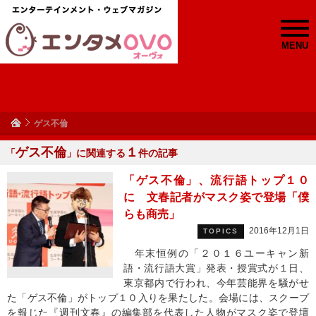
MENU
ゲス不倫
ゲス不倫
１
「
」に関連する
件の記事
「ゲス不倫」、流行語トップ１０
に 文春記者がマスク姿で登場「僕
らも商売」
2016年12月1日
TOPICS
年末恒例の「２０１６ユーキャン新
語・流行語大賞」発表・授賞式が１日、
東京都内で行われ、今年芸能界を騒がせ
た「ゲス不倫」がトップ１０入りを果たした。会場には、スクープ
を報じた『週刊文春』の編集部を代表した人物がマスク姿で登壇