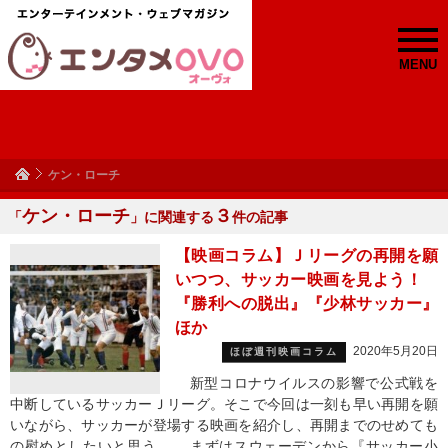
MENU
ケン・ローチ
ケン・ローチ
３
「
」に関連する
件の記事
【映画コラム】Ｊリーグの再開を願
いつつ、サッカー映画を見よう！
『勝利への脱出』『少林サッカー』
ほか
2020年5月20日
ほぼ週刊映画コラム
新型コロナウイルスの影響で公式戦を
中断しているサッカーＪリーグ。そこで今回は一刻も早い再開を願
いながら、サッカーが登場する映画を紹介し、再開までのせめても
の慰めとしたいと思う。 まずはスウェーデンから『サッカー小