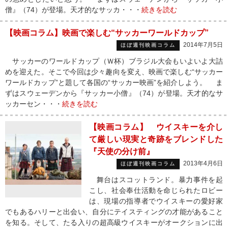
僧』（74）が登場。天才的なサッカ・・・
続きを読む
【映画コラム】映画で楽しむ“サッカーワールドカップ”
2014年7月5日
ほぼ週刊映画コラム
サッカーのワールドカップ（Ｗ杯）ブラジル大会もいよいよ大詰
めを迎えた。そこで今回は少々趣向を変え、映画で楽しむ“サッカー
ワールドカップ”と題して各国の“サッカー映画”を紹介しよう。 ま
ずはスウェーデンから『サッカー小僧』（74）が登場。天才的なサ
ッカーセン・・・
続きを読む
【映画コラム】 ウイスキーを介し
て厳しい現実と奇跡をブレンドした
『天使の分け前』
2013年4月6日
ほぼ週刊映画コラム
舞台はスコットランド。暴力事件を起
こし、社会奉仕活動を命じられたロビー
は、現場の指導者でウイスキーの愛好家
でもあるハリーと出会い、自分にテイスティングの才能があること
を知る。そして、たる入りの超高級ウイスキーがオークションに出