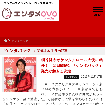
MENU
ケンタパック
ケンタパック
１
「
」に関連する
件の記事
桐谷健太がケンタクロース大使に就
任！ ２日間限定「ケンタパック」
発売が急きょ決定
2016年11月17日
TOPICS
ＫＦＣのクリスマスキャンペーン・新
ＣＭ発表会が１７日、東京都内で行わ
れ、ＣＭに起用された桐谷健太が真っ赤
なジャケット姿で登壇した。司会者から衣装を褒められた桐谷は
「今日は、“ケンタクロース”ということでクリスマスカラーの赤で