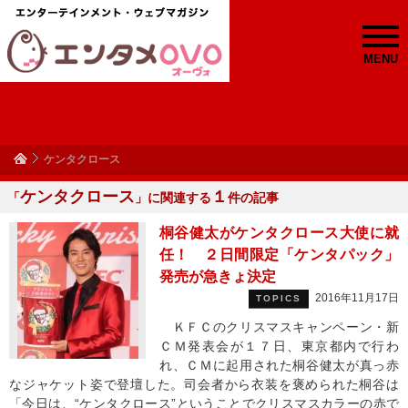
MENU
ケンタクロース
ケンタクロース
１
「
」に関連する
件の記事
桐谷健太がケンタクロース大使に就
任！ ２日間限定「ケンタパック」
発売が急きょ決定
2016年11月17日
TOPICS
ＫＦＣのクリスマスキャンペーン・新
ＣＭ発表会が１７日、東京都内で行わ
れ、ＣＭに起用された桐谷健太が真っ赤
なジャケット姿で登壇した。司会者から衣装を褒められた桐谷は
「今日は、“ケンタクロース”ということでクリスマスカラーの赤で