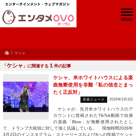
MENU
ケシャ
ケシャ
１
「
」に関連する
件の記事
ケシャ、米ホワイトハウスによる楽
曲無断使用を非難「私の信念とまっ
たく正反対」
2026年3月3日
音楽ニュース
ケシャが、先月米ホワイトハウスのア
カウントに投稿されたTikTok動画で自身
の楽曲「Blow」が無断使用されたとし
て、トランプ大統領に対して強く抗議している。 現地時間2026年
3月2日のインスタグラム・ストーリーズおよびXへの投稿でケシャ