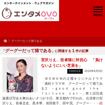
MENU
グーグーだって猫である
グーグーだって猫である
１
「
」に関連する
件の記事
宮沢りえ、役者猫に対抗心 「負け
ないようにいい芝居を」
2016年6月9日
TOPICS
ＷＯＷＯＷの土曜オリジナルドラマ
「連続ドラマＷ グーグーだって猫であ
る２ －ｇｏｏｄ ｇｏｏｄ ｔｈｅ
ｆｏｒｔｕｎｅ ｃａｔ－」第１話完成
披露試写会＆舞台あいさつが９日、東京都内で行われ、出演者の宮
沢りえ、長塚圭史、黒木華、前田敦子、田中泯、グーグー・・・
続