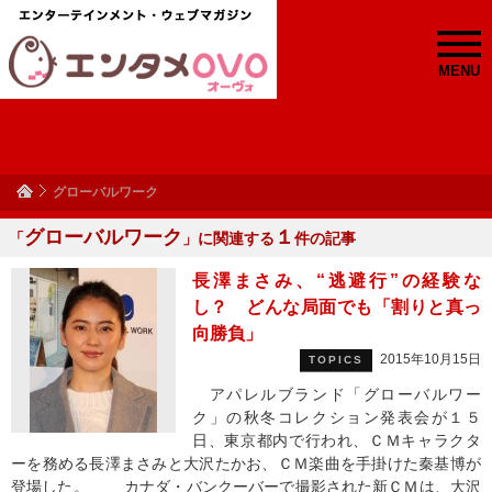
MENU
グローバルワーク
グローバルワーク
１
「
」に関連する
件の記事
長澤まさみ、“逃避行”の経験な
し？ どんな局面でも「割りと真っ
向勝負」
2015年10月15日
TOPICS
アパレルブランド「グローバルワー
ク」の秋冬コレクション発表会が１５
日、東京都内で行われ、ＣＭキャラクタ
ーを務める長澤まさみと大沢たかお、ＣＭ楽曲を手掛けた秦基博が
登場した。 カナダ・バンクーバーで撮影された新ＣＭは、大沢