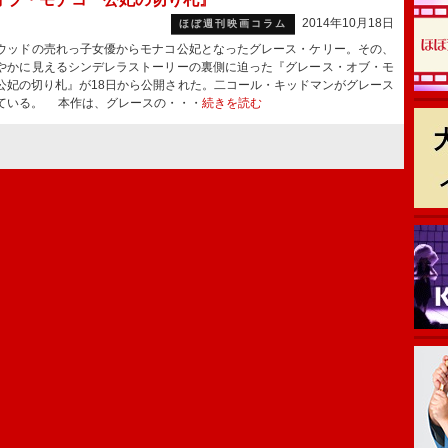
2014年10月18日
ほぼ週刊映画コラム
ッドの売れっ子女優からモナコ公妃となったグレース・ケリー。その、
やかに見えるシンデレラストーリーの裏側に迫った『グレース・オブ・モ
公妃の切り札』が18日から公開された。二コール・キッドマンがグレース
ている。 本作は、グレースの・・・
続きを読む