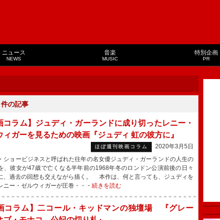
ニュース
音楽
特別企画
NEWS
MUSIC
PR
２
件の記事
画コラム】ジュディ・ガーランドに成り切ったレニー・
ウィガーを見るための映画『ジュディ 虹の彼方に』
2020年3月5日
ほぼ週刊映画コラム
ショービジネスと呼ばれた往年の名女優ジュディ・ガーランドの人生の
を、彼女が47歳で亡くなる半年前の1968年冬のロンドン公演前後の日々
に、過去の回想も交えながら描く。 本作は、何と言っても、ジュディを
レニー・ゼルウィガーが圧巻・・・
続きを読む
画コラム】二コール・キッドマンの独壇場 『グレー
オブ・モナコ 公妃の切り札』