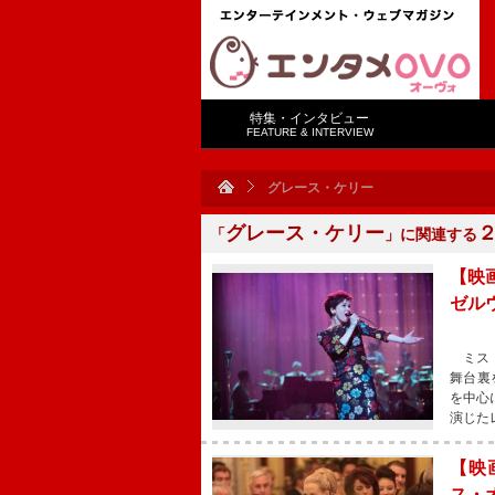
特集・インタビュー
FEATURE & INTERVIEW
グレース・ケリー
グレース・ケリー
「
」に関連する
【映
ゼル
ミス・
舞台裏
を中心
演じた
【映
ス・