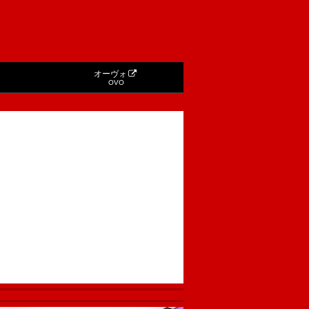
オーヴォ
OVO