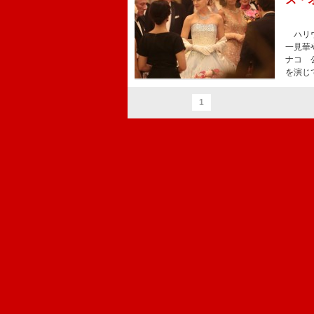
ハリウ
一見華
ナコ 
を演じ
1