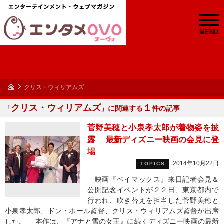
MENU
クリス・ウィリアムズ
クリス・ウィリアムズ
１
「
」に関連する
件の記事
菅野美穂と小泉孝太郎が着物姿を披
露 最新ディズニー映画の会見に登
場
2014年10月22日
TOPICS
映画『ベイマックス』来日記者会見＆
公開記念イベントが２２日、東京都内で
行われ、吹き替えを担当した菅野美穂と
小泉孝太郎、ドン・ホール監督、クリス・ウィリアムズ監督が出席
した。 本作は、『アナと雪の女王』に続くディズニー映画の最新