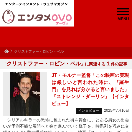
MENU
クリストファー・ロビン・ベル
クリストファー・ロビン・ベル
１
「
」に関連する
件の記事
JT・モルナー監督「この映画の実現
は厳しいと言われた時に、『羅生
門』を見れば分かると言いました」
『ストレンジ・ダーリン』【インタ
ビュー】
2025年7月10日
インタビュー
シリアルキラーの恐怖に包まれた街を舞台に、とある男女の出会
いが予測不能な展開へと突き進んでいく様子を、時系列を巧みに交