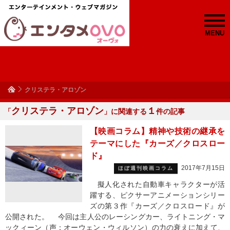
MENU
クリステラ・アロゾン
クリステラ・アロゾン
１
「
」に関連する
件の記事
【映画コラム】精神や技術の継承を
テーマにした『カーズ／クロスロー
ド』
2017年7月15日
ほぼ週刊映画コラム
擬人化された自動車キャラクターが活
躍する、ピクサーアニメーションシリー
ズの第３作『カーズ／クロスロード』が
公開された。 今回は主人公のレーシングカー、ライトニング・マ
ックィーン（声：オーウェン・ウィルソン）の力の衰えに加えて、