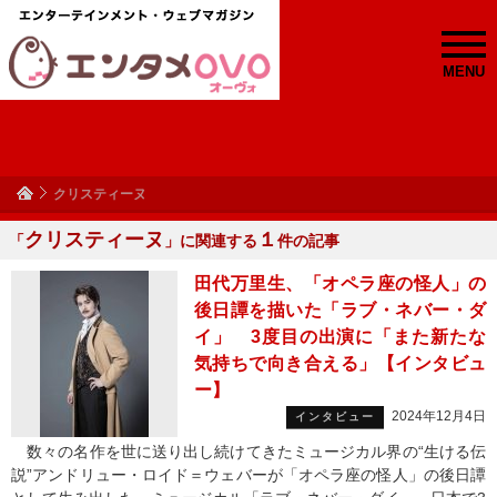
MENU
クリスティーヌ
クリスティーヌ
１
「
」に関連する
件の記事
田代万里生、「オペラ座の怪人」の
後日譚を描いた「ラブ・ネバー・ダ
イ」 3度目の出演に「また新たな
気持ちで向き合える」【インタビュ
ー】
2024年12月4日
インタビュー
数々の名作を世に送り出し続けてきたミュージカル界の“生ける伝
説”アンドリュー・ロイド＝ウェバーが「オペラ座の怪人」の後日譚