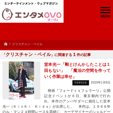
MENU
クリスチャン・ベイル
クリスチャン・ベイル
１
「
」に関連する
件の記事
堂本光一「剛とけんかしたことは１
回もない」 「魔法の空間を作って
いく作業は幸せ」
2020年1月6日
TOPICS
映画『フォードｖｓフェラーリ』公開
記念イベントが６日、東京都内で行わ
れ、本作のアンバサダーに就任した堂本
光一（ＫｉｎＫｉ Ｋｉｄｓ）が出席した。 本作は、１９６６年
のル・マン２４時間レースを題材に、カーデザイナーのシェルビー