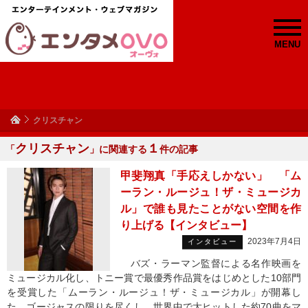
MENU
クリスチャン
クリスチャン
１
「
」に関連する
件の記事
甲斐翔真「手応えしかない」 「ム
ーラン・ルージュ！ザ・ミュージカ
ル」で誰も見たことがない空間を作
り上げる【インタビュー】
2023年7月4日
インタビュー
バズ・ラーマン監督による名作映画を
ミュージカル化し、トニー賞で最優秀作品賞をはじめとした10部門
を受賞した「ムーラン・ルージュ！ザ・ミュージカル」が開幕し
た。ゴージャスの限りを尽くし、世界中で大ヒットした約70曲をマ