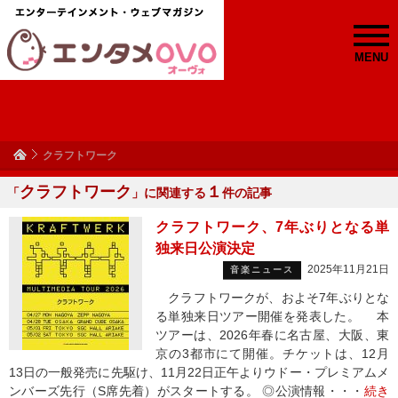
MENU
クラフトワーク
クラフトワーク
１
「
」に関連する
件の記事
クラフトワーク、7年ぶりとなる単
独来日公演決定
2025年11月21日
音楽ニュース
クラフトワークが、およそ7年ぶりとな
る単独来日ツアー開催を発表した。 本
ツアーは、2026年春に名古屋、大阪、東
京の3都市にて開催。チケットは、12月
13日の一般発売に先駆け、11月22日正午よりウドー・プレミアムメ
ンバーズ先行（S席先着）がスタートする。 ◎公演情報・・・
続き