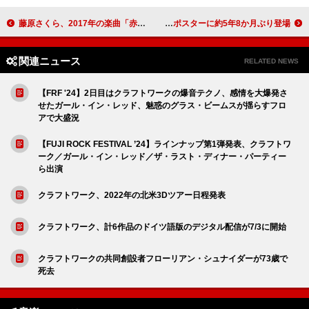
藤原さくら、2017年の楽曲「赤」新MV公開 朝ドラ『虎に翼』の川床明日香＆ジュノンボーイ渡邉多緒が出演
マカロニえんぴつ、タワレコ「NO MUSIC, NO LIFE.」ポスターに約5年8か月ぶり登場
関連ニュース
RELATED NEWS
【FRF '24】2日目はクラフトワークの爆音テクノ、感情を大爆発さ
せたガール・イン・レッド、魅惑のグラス・ビームスが揺らすフロ
アで大盛況
【FUJI ROCK FESTIVAL ’24】ラインナップ第1弾発表、クラフトワ
ーク／ガール・イン・レッド／ザ・ラスト・ディナー・パーティー
ら出演
クラフトワーク、2022年の北米3Dツアー日程発表
クラフトワーク、計6作品のドイツ語版のデジタル配信が7/3に開始
クラフトワークの共同創設者フローリアン・シュナイダーが73歳で
死去