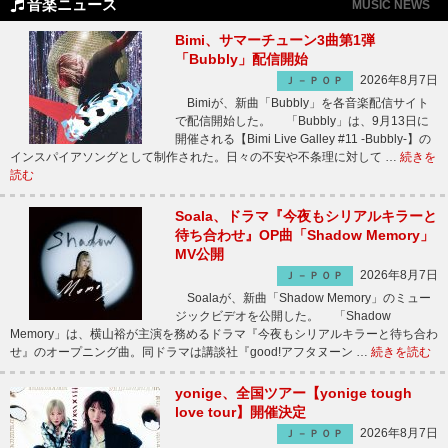
音楽ニュース
MUSIC NEWS
Bimi、サマーチューン3曲第1弾
「Bubbly」配信開始
2026年8月7日
Ｊ－ＰＯＰ
Bimiが、新曲「Bubbly」を各音楽配信サイト
で配信開始した。 「Bubbly」は、9月13日に
開催される【Bimi Live Galley #11 -Bubbly-】の
インスパイアソングとして制作された。日々の不安や不条理に対して …
続きを
読む
Soala、ドラマ『今夜もシリアルキラーと
待ち合わせ』OP曲「Shadow Memory」
MV公開
2026年8月7日
Ｊ－ＰＯＰ
Soalaが、新曲「Shadow Memory」のミュー
ジックビデオを公開した。 「Shadow
Memory」は、横山裕が主演を務めるドラマ『今夜もシリアルキラーと待ち合わ
せ』のオープニング曲。同ドラマは講談社『good!アフタヌーン …
続きを読む
yonige、全国ツアー【yonige tough
love tour】開催決定
2026年8月7日
Ｊ－ＰＯＰ