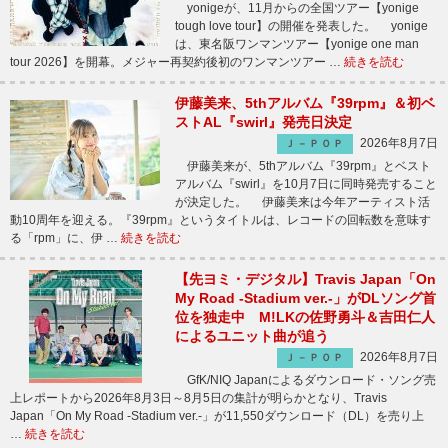
yonigeが、11月からの全国ツアー【yonige
tough love tour】の開催を発表した。 yonige
は、東名阪ワンマンツアー【yonige one man
tour 2026】を開幕。メジャー再契約後初のワンマンツアー …
続きを読む
伊藤美来、5thアルバム『39rpm』＆初ベ
ストAL『swirl』発売日決定
2026年8月7日
Ｊ－ＰＯＰ
伊藤美来が、5thアルバム『39rpm』とベスト
アルバム『swirl』を10月7日に同時発売すること
が決定した。 伊藤美来は今年アーティスト活
動10周年を迎える。『39rpm』というタイトルは、レコードの回転数を意味す
る「rpm」に、伊 …
続きを読む
【先ヨミ・デジタル】Travis Japan「On
My Road -Stadium ver.-」がDLソング首
位を独走中 M!LKの佐野勇斗＆吉田仁人
によるユニット曲が追う
2026年8月7日
Ｊ－ＰＯＰ
GfK/NIQ Japanによるダウンロード・ソング売
上レポートから2026年8月3日～8月5日の集計が明らかとなり、Travis
Japan「On My Road -Stadium ver.-」が11,550ダウンロード（DL）を売り上
…
続きを読む