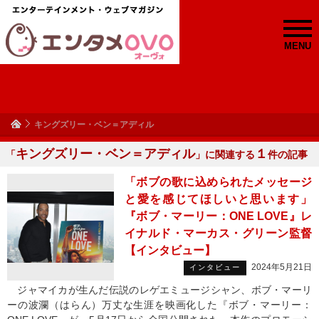
MENU
キングズリー・ベン＝アディル
キングズリー・ベン＝アディル
１
「
」に関連する
件の記事
「ボブの歌に込められたメッセージ
と愛を感じてほしいと思います」
『ボブ・マーリー：ONE LOVE』レ
イナルド・マーカス・グリーン監督
【インタビュー】
2024年5月21日
インタビュー
ジャマイカが生んだ伝説のレゲエミュージシャン、ボブ・マーリ
ーの波瀾（はらん）万丈な生涯を映画化した『ボブ・マーリー：