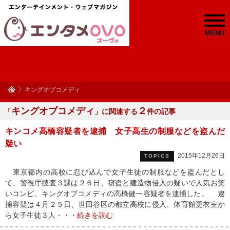
MENU
キングオブコメディ
キングオブコメディ
２
「
」に関連する
件の記事
キンコメ高橋容疑者を逮捕 女子高生の制服などを盗んだ
疑い
2015年12月26日
TOPICS
東京都内の高校に忍び込んで女子生徒の制服などを盗んだとし
て、警視庁捜査３課は２６日、窃盗と建造物侵入の疑いで人気お笑
いコンビ、キングオブコメディの高橋健一容疑者を逮捕した。 逮
捕容疑は４月２５日、世田谷区の都立高校に侵入、体育館更衣室か
ら女子生徒３人・・・
続きを読む