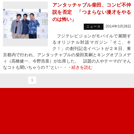
アンタッチャブル柴田、コンビ不仲
説を否定 「つまらない漫才をやる
のは怖い」
2014年3月28日
ニュース
フジテレビジョンがモバイルで展開す
るオリジナル対談マガジン「そこ、キ
ク！」の創刊記念イベントが２８日、東
京都内で行われ、アンタッチャブルの柴田英嗣とキングオブコメデ
ィ（高橋健一、今野浩喜）が出席した。 話題の人やテーマの“そん
なコトも聞いちゃうの？”とい・・・
続きを読む
1