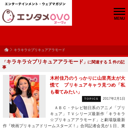
MENU
キラキラ☆プリキュアアラモード
キラキラ☆プリキュアアラモード
１
「
」に関連する
件の記
事
木村佳乃のうっかりに山里亮太が大
慌て プリキュアキャラ見つめ「私
も着てみたい」
2017年2月1日
TOPICS
ＡＢＣ・テレビ朝日系のアニメ「プリ
キュア」ＴＶシリーズ最新作「キラキラ
☆プリキュアアラモード」と劇場版最新
作『映画プリキュアドリームスターズ！』合同記者会見が１日、東