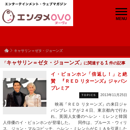
MENU
キャサリン＝ゼタ・ジョーンズ
キャサリン＝ゼタ・ジョーンズ
１
「
」に関連する
件の記事
イ・ビョンホン「倍返し！」と絶
賛 『ＲＥＤ リターンズ』ジャパン
プレミア
2013年11月25日
TOPICS
映画『ＲＥＤ リターンズ』の来日ジャ
パンプレミアが２４日、東京都内で行わ
れ、英国人女優のヘレン・ミレンと韓国
人俳優のイ・ビョンホンが登場した。 同作は、ブルース・ウィリ
ス、ジョン・マルコビッチ、ヘレン・ミレンらがＣＩＡを引退した