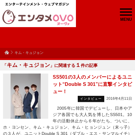
MENU
キム・キュジョン
キム・キュジョン
１
「
」に関連する
件の記事
SS501の3人のメンバーによるユニ
ット“Double S 301”に直撃インタビ
ュー！
2016年4月11日
インタビュー
2005年に韓国でデビューし、日本やア
ジア各国でも大人気を博したSS501。10
年の活動休止から６年がたち、ついに、
ホ・ヨンセン、キム・キュジョン、キム・ヒョンジュン（末っ子）
の３人が、ユニットDouble S 301（ダブル・エス・サンマルイチ）