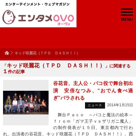
MENU
キッド咲麗花（ＴＰＤ ＤＡＳＨ！！）
キッド咲麗花（ＴＰＤ ＤＡＳＨ！！）
「
」に関連する
１
件の記事
谷花音、主人公・パコ役で舞台初出
演 安倍なつみ、“おでん食べ過
ぎ”バラされる
2014年1月15日
ニュース
舞台Ｐａｃｏ ～パコと魔法の絵本～
ｆｒｏｍ「ガマ王子ｖｓザリガニ魔人」
の制作発表が１５日、東京都内で行わ
れ、出演者の谷花音、キッド咲麗花（ＴＰＤ ＤＡＳＨ！！）、西