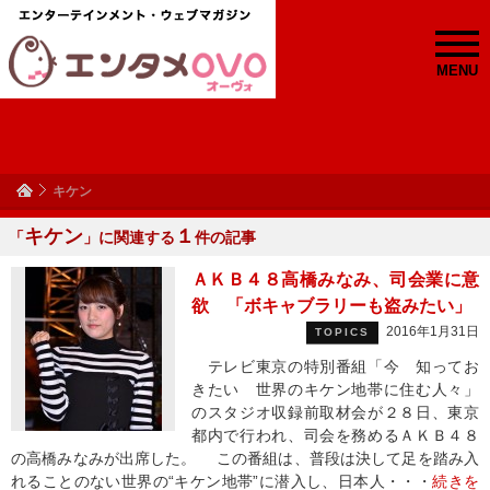
MENU
キケン
キケン
１
「
」に関連する
件の記事
ＡＫＢ４８高橋みなみ、司会業に意
欲 「ボキャブラリーも盗みたい」
2016年1月31日
TOPICS
テレビ東京の特別番組「今 知ってお
きたい 世界のキケン地帯に住む人々」
のスタジオ収録前取材会が２８日、東京
都内で行われ、司会を務めるＡＫＢ４８
の高橋みなみが出席した。 この番組は、普段は決して足を踏み入
れることのない世界の“キケン地帯”に潜入し、日本人・・・
続きを