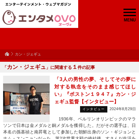
MENU
カン・ジェギュ
カン・ジェギュ
１
「
」に関連する
件の記事
「3人の男性の夢、そしてその夢に
対する執念をそのまま感じてほし
い」『ボストン１９４７』カン・ジ
ェギュ監督【インタビュー】
2024年8月29日
インタビュー
1936年、ベルリンオリンピックのマラ
ソンで日本は金メダルと銅メダルを獲得した。だがその選手は、日
本名の孫基禎と南昇竜として参加した朝鮮出身のソン・ギジョンと
ナム・スンニョンだった。第2次世界大戦の終結後、すさんだ生活を