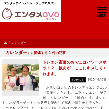
MENU
カレンダー
カレンダー
１
「
」に関連する
件の記事
トレエン斎藤のおでこはパワースポ
ット？ 彼女が「ここにキスしてく
れます」
2016年4月7日
TOPICS
お笑いコンビのトレンディエンジェル
（斎藤司、たかし、以下トレエン）が７
日、カレンダー「『日めくり』まいに
ち、ハゲラッチョ！」の発売を記念して都内で握手会を行った。
このカレンダーには、トレエンおなじみの“ハゲネタ”のみならず、