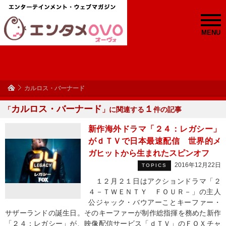
MENU
カルロス・バーナード
カルロス・バーナード
１
「
」に関連する
件の記事
新作海外ドラマ「２４：レガシー」
がｄＴＶで日本最速配信 世界的メ
ガヒットから生まれたスピンオフ
2016年12月22日
TOPICS
１２月２１日はアクションドラマ「２
４－ＴＷＥＮＴＹ ＦＯＵＲ－」の主人
公ジャック・バウアーことキーファー・
サザーランドの誕生日。そのキーファーが制作総指揮を務めた新作
「２４：レガシー」が、映像配信サービス「ｄＴＶ」のＦＯＸチャ