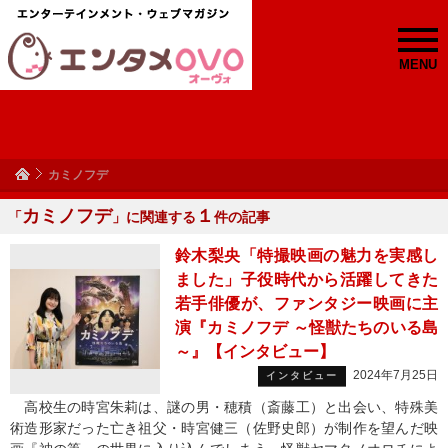
MENU
カミノフデ
カミノフデ
１
「
」に関連する
件の記事
鈴木梨央「特撮映画の魅力を実感し
ました」子役時代から活躍してきた
若手俳優が、ファンタジー映画に主
演『カミノフデ ～怪獣たちのいる島
～』【インタビュー】
2024年7月25日
インタビュー
高校生の時宮朱莉は、謎の男・穂積（斎藤工）と出会い、特殊美
術造形家だった亡き祖父・時宮健三（佐野史郎）が制作を望んだ映