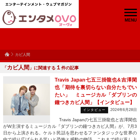
MENU
カビ人間
カビ人間
１
「
」に関連する
件の記事
Travis Japan七五三掛龍也&吉澤閑
也「期待を裏切らない自分たちでい
たい」 ミュージカル「ダブリンの
鐘つきカビ人間」【インタビュー】
2024年6月28日
インタビュー
Travis Japanの七五三掛龍也と吉澤閑也
がW主演するミュージカル『ダブリンの鐘つきカビ人間』が、7月3
日から上演される。ケルト民話を思わせるファンタジックな世界の
中で繰り広げられる笑いと恐怖と感動の物語。これまで繰り返し上