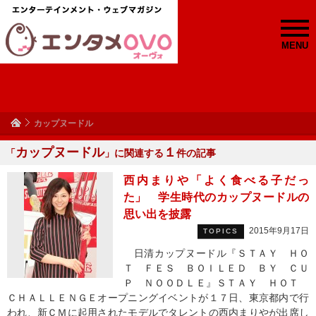
MENU
カップヌードル
カップヌードル
１
「
」に関連する
件の記事
西内まりや「よく食べる子だっ
た」 学生時代のカップヌードルの
思い出を披露
2015年9月17日
TOPICS
日清カップヌードル『ＳＴＡＹ ＨＯ
Ｔ ＦＥＳ ＢＯＩＬＥＤ ＢＹ ＣＵ
Ｐ ＮＯＯＤＬＥ』ＳＴＡＹ ＨＯＴ
ＣＨＡＬＬＥＮＧＥオープニングイベントが１７日、東京都内で行
われ、新ＣＭに起用されたモデルでタレントの西内まりやが出席し