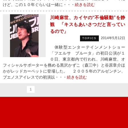
けど、この１０年ぐらいは一緒に・・・
続きを読む
川崎麻世、カイヤの“不倫騒動”を静
観 「キスもあいさつだと言ってい
るので」
2014年5月12日
TOPICS
体験型エンターテインメントショー
「フエルサ ブルータ」の初日公演が１
０日、東京都内で行われ、川崎麻世、オ
フィシャルサポーターを務める黒沢かずこ（森三中）と谷原章介ほ
かがレッドカーペットに登場した。 ２００５年のアルゼンチン、
ブエノスアイレスでの初演以・・・
続きを読む
1