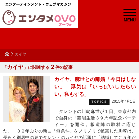
MENU
カイヤ
カイヤ
２
「
」に関連する
件の記事
カイヤ、麻世との離婚「今日はしな
い」 浮気は「いっぱいしたらい
い。私もする」
2015年7月1日
TOPICS
タレントの川崎麻世が１日、東京都内
で自身の「芸能生活３９周年記念パーテ
ィー」を開催。報道陣の取材に応じ
た。 ３２年ぶりの新曲「無条件」をノリノリで披露した川崎は、
長らく別居中の妻でタレントのカイヤの話題に「結婚して２５年だ