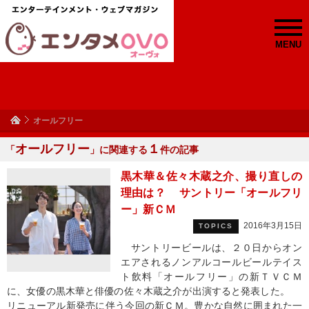
MENU
オールフリー
オールフリー
１
「
」に関連する
件の記事
黒木華＆佐々木蔵之介、撮り直しの
理由は？ サントリー「オールフリ
ー」新ＣＭ
2016年3月15日
TOPICS
サントリービールは、２０日からオン
エアされるノンアルコールビールテイス
ト飲料「オールフリー」の新ＴＶＣＭ
に、女優の黒木華と俳優の佐々木蔵之介が出演すると発表した。
リニューアル新発売に伴う今回の新ＣＭ。豊かな自然に囲まれた一