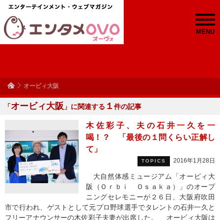
MENU
オービィ大阪
オービィ大阪
１
「
」に関連する
件の記事
木佐彩子、夫の石井一久を一
喝！？ 「最後の１問くらい正解し
て」
2016年1月28日
TOPICS
大自然体感ミュージアム「オービィ大
阪（Ｏｒｂｉ Ｏｓａｋａ）」のオープ
ニングセレモニーが２６日、大阪府吹田
市で行われ、ゲストとして元プロ野球選手でタレントの石井一久と
フリーアナウンサーの木佐彩子夫妻が出席した。 オービィ大阪は